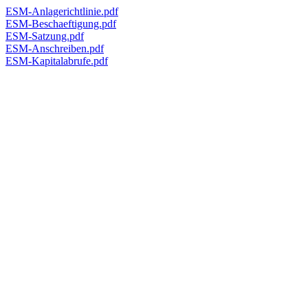
ESM-Anlagerichtlinie.pdf
ESM-Beschaeftigung.pdf
ESM-Satzung.pdf
ESM-Anschreiben.pdf
ESM-Kapitalabrufe.pdf